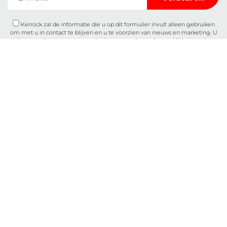
Kerrock zal de informatie die u op dit formulier invult alleen gebruiken
om met u in contact te blijven en u te voorzien van nieuws en marketing. U
kunt op elk moment van gedachten veranderen door te klikken op de
afmeldlink in de voettekst van elke e-mail die u van ons ontvangt of door
een e-mail te sturen naar
marketingkolpa@kolpa.si
. We behandelen je
informatie met respect. Voor meer informatie over hoe wij met uw
gegevens omgaan, kunt u terecht in ons Privacybeleid. Door op uw bericht
te klikken, bevestigt u dat u instemt met de verwerking van uw gegevens in
overeenstemming met deze voorwaarden.
Kenmerken
Over ons
Gebruik
Contact
Kleuren
Catalogi
Producten
Over cookies
Contact
Algemene voorwaarden