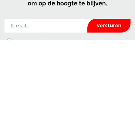
om op de hoogte te blijven.
Kerrock zal de informatie die u op dit formulier invult alleen gebruiken
om met u in contact te blijven en u te voorzien van nieuws en marketing. U
kunt op elk moment van gedachten veranderen door te klikken op de
afmeldlink in de voettekst van elke e-mail die u van ons ontvangt of door
een e-mail te sturen naar
marketingkolpa@kolpa.si
. We behandelen je
informatie met respect. Voor meer informatie over hoe wij met uw
gegevens omgaan, kunt u terecht in ons Privacybeleid. Door op uw bericht
te klikken, bevestigt u dat u instemt met de verwerking van uw gegevens in
overeenstemming met deze voorwaarden.
Kenmerken
Over ons
Gebruik
Contact