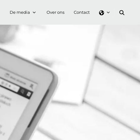
De media
Over ons
Contact