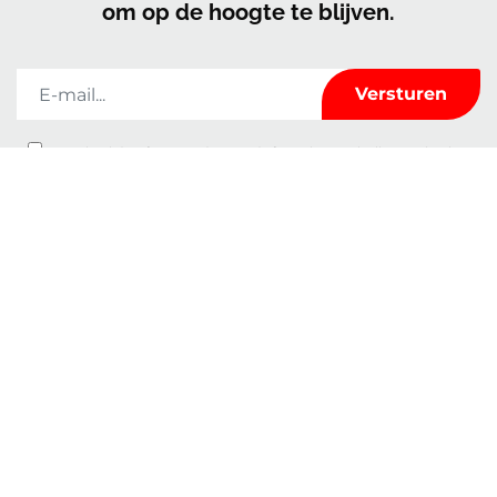
om op de hoogte te blijven.
Kerrock zal de informatie die u op dit formulier invult alleen gebruiken
om met u in contact te blijven en u te voorzien van nieuws en marketing. U
kunt op elk moment van gedachten veranderen door te klikken op de
afmeldlink in de voettekst van elke e-mail die u van ons ontvangt of door
een e-mail te sturen naar
marketingkolpa@kolpa.si
. We behandelen je
informatie met respect. Voor meer informatie over hoe wij met uw
gegevens omgaan, kunt u terecht in ons Privacybeleid. Door op uw bericht
te klikken, bevestigt u dat u instemt met de verwerking van uw gegevens in
overeenstemming met deze voorwaarden.
Kenmerken
Over ons
Gebruik
Contact