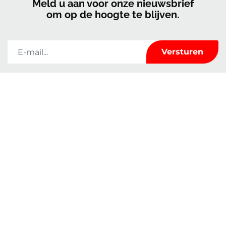
Meld u aan voor onze nieuwsbrief
om op de hoogte te blijven.
Kerrock zal de informatie die u op dit formulier invult alleen gebruiken
om met u in contact te blijven en u te voorzien van nieuws en marketing. U
kunt op elk moment van gedachten veranderen door te klikken op de
afmeldlink in de voettekst van elke e-mail die u van ons ontvangt of door
een e-mail te sturen naar
marketingkolpa@kolpa.si
. We behandelen je
informatie met respect. Voor meer informatie over hoe wij met uw
gegevens omgaan, kunt u terecht in ons Privacybeleid. Door op uw bericht
te klikken, bevestigt u dat u instemt met de verwerking van uw gegevens in
overeenstemming met deze voorwaarden.
Kenmerken
Over ons