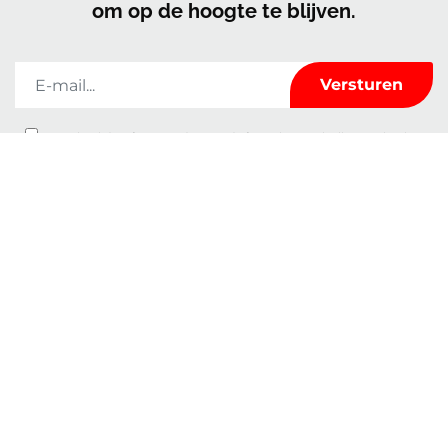
om op de hoogte te blijven.
Kerrock zal de informatie die u op dit formulier invult alleen gebruiken
om met u in contact te blijven en u te voorzien van nieuws en marketing. U
kunt op elk moment van gedachten veranderen door te klikken op de
afmeldlink in de voettekst van elke e-mail die u van ons ontvangt of door
een e-mail te sturen naar
marketingkolpa@kolpa.si
. We behandelen je
informatie met respect. Voor meer informatie over hoe wij met uw
gegevens omgaan, kunt u terecht in ons Privacybeleid. Door op uw bericht
te klikken, bevestigt u dat u instemt met de verwerking van uw gegevens in
overeenstemming met deze voorwaarden.
Kenmerken
Over ons
Gebruik
Contact